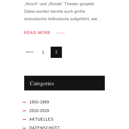
„Hirsch“ und „Rössle“ Theater gespielt.
Dabei wurden bereits auch große
dramatische Volksstücke aufgeführt, wie…
READ MORE
<
1
2
Categories
1950-1969
2010-2029
AKTUELLES
DATENSCHUTZ