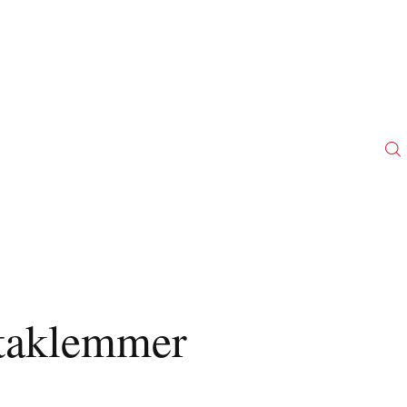
Home
Chronik
Vereinsaktivitäten
Historie
Tickets
Kontakt
taklemmer